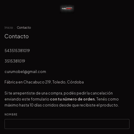
Inicio
.
Contacto
Contacto
543515381019
3515381019
curumobel@gmail.com
Fábrica en Chacabuco 219, Toledo, Córdoba
Si te arrepentiste de una compra, podés pedir la cancelación
enviando este formulario
con tu número de orden.
Tenés como
máximo hasta 10 días corridos desde que recibiste el producto.
NOMBRE