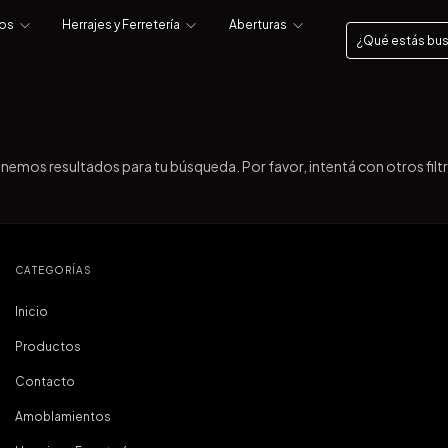
tos
Herrajes y Ferretería
Aberturas
nemos resultados para tu búsqueda. Por favor, intentá con otros filt
CATEGORÍAS
Inicio
Productos
Contacto
Amoblamientos