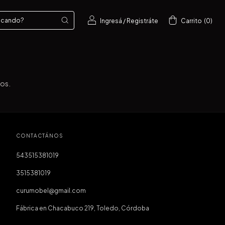
Ingresá
/
Registráte
Carrito
(
0
)
ros.
CONTACTÁNOS
543515381019
3515381019
curumobel@gmail.com
Fábrica en Chacabuco 219, Toledo, Córdoba