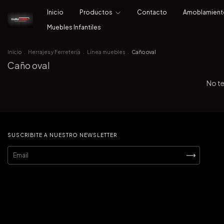
Inicio
Productos
Contacto
Amoblamien
Muebles Infantiles
Inicio
.
Herrajes y Ferretería
.
Línea muebles
.
Caño oval
Caño oval
No te
SUSCRIBITE A NUESTRO NEWSLETTER