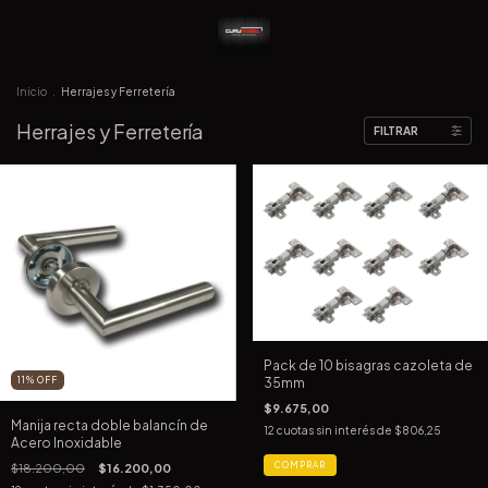
Inicio
.
Herrajes y Ferretería
Herrajes y Ferretería
FILTRAR
Pack de 10 bisagras cazoleta de
11
%
OFF
35mm
$9.675,00
Manija recta doble balancín de
12
cuotas sin interés de
$806,25
Acero Inoxidable
COMPRAR
$18.200,00
$16.200,00