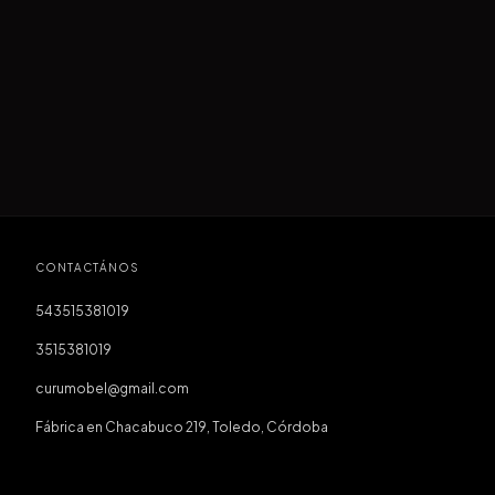
CONTACTÁNOS
543515381019
3515381019
curumobel@gmail.com
Fábrica en Chacabuco 219, Toledo, Córdoba