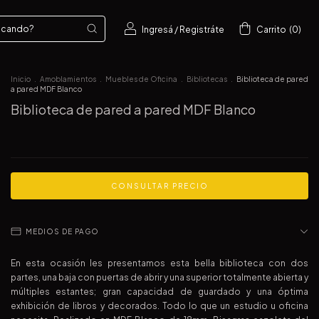
Ingresá
/
Registráte
Carrito
(
0
)
Inicio
.
Amoblamientos
.
Muebles de Oficina
.
Bibliotecas
.
Biblioteca de pared
a pared MDF Blanco
Biblioteca de pared a pared MDF Blanco
MEDIOS DE PAGO
En esta ocasión les presentamos esta bella biblioteca con dos
partes, una baja con puertas de abrir y una superior totalmente abierta y
múltiples estantes; gran capacidad de guardado y una óptima
exhibición de libros y decorados. Todo lo que un estudio u oficina