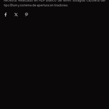
necesita. Realizado en MDF Blanco de 18mm. Bisagras cazoleta del
tipo Blum y sistema de apertura sin tiradores.